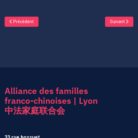
Article précédent : La Foire de Canton
Article suivan
Précédent
Suivant
Alliance des familles
franco-chinoises | Lyon
中法家庭联合会
33 rue bossuet