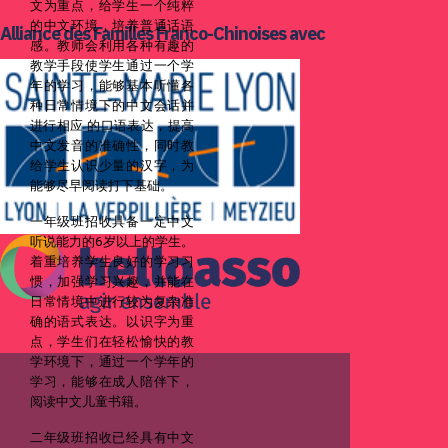
文为重点，给学生一个纯粹
的中文环境，培养普通话语
Alliance des Familles Franco-Chinoises avec
感。教师会利用各种有趣的
教学手段使学生通过一个学
年的学习，能够基本听懂各
种日常情境下的中文会话并
进行相应 的口语表达，提高
中文发音的准确性，同时教
给学生认识少量的汉字，为
能够尽早阅读打下基础。
一年级班招收具备一定中文
听说能力的6岁以上的学生。
着重培养学生良好的学习习
惯，加强学习兴趣，并能在
日常情境中进行较为复杂准
确的语式表达。以识字为重
点，学生们在轻松愉快的教
学环境下，通过一个学年的
学习，能够在成人陪伴下，
阅读中文儿童书籍。
二年级班招收已经具有中文