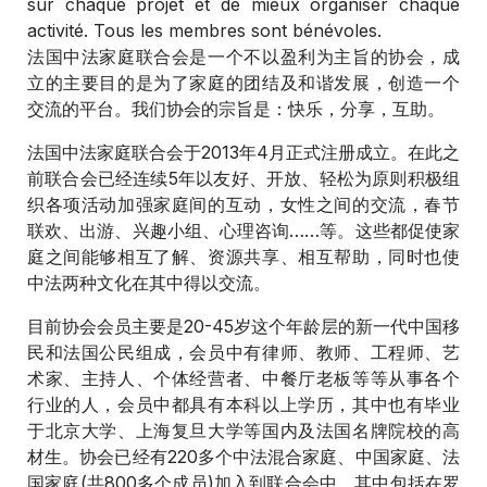
sur chaque projet et de mi
eux organiser chaque
activité.
Tous les membres sont bénévoles.
法国中法家庭联合会是一个不以盈利为主旨的协会，成
立的主要目的是为了家庭的团结及和谐发展，创造一个
交流的平台。我们协会的宗旨是：快乐，分享，互助。
法国中法家庭联合会于2013年4月正式注册成立。在此之
前联合会已经连续5年以友好、开放、轻松为原则积极组
织各项活动加强家庭间的互动，女性之间的交流，春节
联欢、出游、兴趣小组、心理咨询……等。这些都促使家
庭之间能够相互了解、资源共享、相互帮助，同时也使
中法两种文化在其中得以交流。
目前协会会员主要是20-45岁这个年龄层的新一代中国移
民和法国公民组成，会员中有律师、教师、工程师、艺
术家、主持人、个体经营者、中餐厅老板等等从事各个
行业的人，会员中都具有本科以上学历，其中也有毕业
于北京大学、上海复旦大学等国内及法国名牌院校的高
材生。协会已经有220多个中法混合家庭、中国家庭、法
国家庭(共800多个成员)加入到联合会中，其中包括在罗