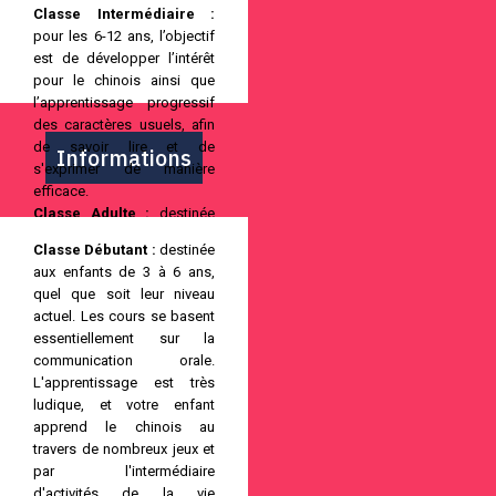
Classe Intermédiaire :
pour les 6-12 ans, l’objectif
est de développer l’intérêt
pour le chinois ainsi que
l’apprentissage progressif
des caractères usuels, afin
de savoir lire et de
Informations
s'exprimer de manière
efficace.
Classe Adulte :
destinée
aux débutants, avec une
Classe Débutant :
destinée
véritable immersion
aux enfants de 3 à 6 ans,
linguistique et culturelle.
quel que soit leur niveau
Adulte ou enfant, venez
actuel. Les cours se basent
découvrir la culture chinoise.
essentiellement sur la
Vous êtes les bienvenus !
communication orale.
L'apprentissage est très
ludique, et votre enfant
小熊猫学校
apprend le chinois au
小熊猫学校是由里昂中法家
travers de nombreux jeux et
庭联合会创办的中文教育机
par l'intermédiaire
构，旨在为海外华人和法国
d'activités de la vie