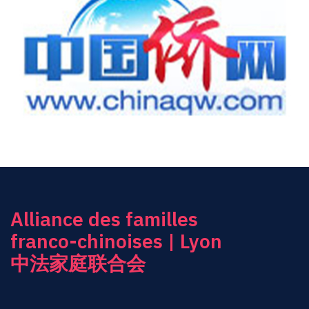
Alliance des familles
franco-chinoises | Lyon
中法家庭联合会