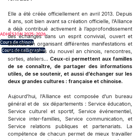
L’Alliance des familles franco-
chinoises
Elle a été créé
e officiellement en
avril 2013
.
Depuis
中法家庭联合会 - 保留所有权利
4 ans, soit bie
n avant sa création officielle,
l’Alliance
a déjà contribué activement à l’approfondissement
ADHÉSION 2025-2026
des échanges dans un esprit convivial, ouvert et
Cours de chinois
détendu en organi
sant différentes manifestations
et
Cours de calligraphie
activités
:
soirées
du
nouvel an
chinois, rencontres,
sorties, ateliers…
Ceux-ci permettent aux familles
de se conna
î
tre, de partager des informations
utiles, de se soutenir, et aussi d’échanger sur les
deux grandes cultures : française et chinoise.
Aujourd’hui
, l’Alliance est composée d’un bureau
général et de
six
départements
:
Service éducation,
Service culturel et sportif, Service événementiel,
Service inter-familles, Service communication, et
Service relations publiques et partenariats.
La
compétence de chacun permet de mieux travailler