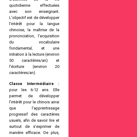
家庭的孩子及爱好中文、喜
quotidienne effectuées
欢中国文化的人士提供专业
avec son enseignant.
的、长期的中文学习课程。
L'objectif est de développer
2013年9月小熊猫学校正式
l’intérêt pour la langue
成立，现有不同层次的教学
chinoise, la maîtrise de la
班，共有十个班级，100余
prononciation, l'acquisition
人。每学期，除了中文课，
du vocabulaire
还有定期的书法国画体验课
fondamental, et une
程、民间剪纸课、国学课、
initiation à la lecture (environ
绘画课程等等。小熊猫学校
50 caractères/an) et
还将继续开展丰富多彩的活
l'écriture (environ 20
动。
caractères/an).
欢迎大家来小熊猫学校学习
中文，一同感受和了解中国
Classe Intermédiaire :
文化！
pour les 6-12 ans. Elle
permet de développer
l’intérêt pour le chinois ainsi
que l’apprentissage
progressif des caractères
usuels, afin de savoir lire et
surtout de s'exprimer de
manière efficace. De plus,