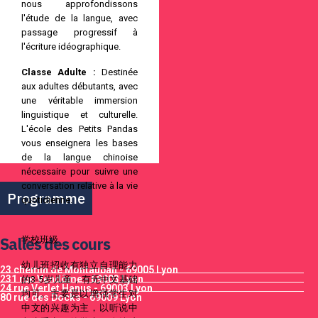
nous approfondissons
l'étude de la langue, avec
passage progressif à
l'écriture idéographique.
Classe Adulte :
Destinée
aux adultes débutants, avec
une véritable immersion
linguistique et culturelle.
L'école des Petits Pandas
vous enseignera les bases
de la langue chinoise
nécessaire pour suivre une
conversation relative à la vie
Programme
quotidienne.
Salles des cours
学校班级
幼儿班招收有独立自理能力
23 chemin de Montauban - 69005 Lyon
231 rue Vendôme - 69003 Lyon
的3-5岁儿童，有无中文基础
24 rue Verlet Hanus - 69003 Lyon
均可。主要是以增强学生对
80 rue des Docks - 69009 Lyon
中文的兴趣为主，以听说中