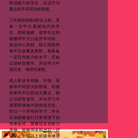
听说能力的学生，以识字为
重点的不同层次的班级。
三年级班招收8岁以上的，具
备一定中文基础知识的学
生。因材施教，使学生达到
能够用中文口述所学内容、
表达内心所想、独立阅读简
单中文故事及资料，和具备
一定写作能力的水平。开始
汉语拼音教学。开始学习中
国历史、地理等课程。
成人班设有初级、中级、高
级等不同层次的班级。初级
班教学中以听说为重点，辅
之以拼音读写，并在学习中
感受和体验中国传统文化。
经过一个学年的学习，学生
应该能够进行日常情境下的
简单会话，普通话发音较为
+
准确；能够阅读和书写一些
汉字。中级以上班级将继续